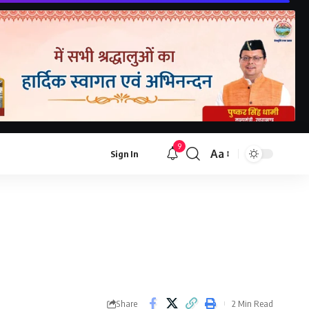
9
Aa
Sign In
Font
Resizer
Share
2 Min Read