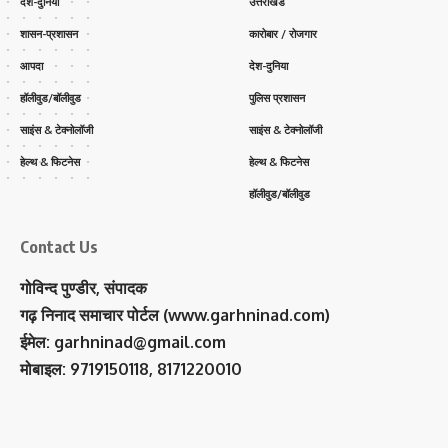
देश-दुनिया
उत्तराखंड
शासन-प्रशासन
कारोबार / रोजगार
आपदा
देश-दुनिया
हॉलीवुड/बॉलीवुड
पुलिस प्रशासन
साइंस & टेक्नोलॉजी
साइंस & टेक्नोलॉजी
हेल्थ & फिटनेस
हेल्थ & फिटनेस
हॉलीवुड/बॉलीवुड
Contact Us
गोविन्द पुण्डीर, संपादक
गढ़ निनाद समाचार पोर्टल (www.garhninad.com)
ईमेल: garhninad@gmail.com
मोबाइल: 9719150118, 8171220010