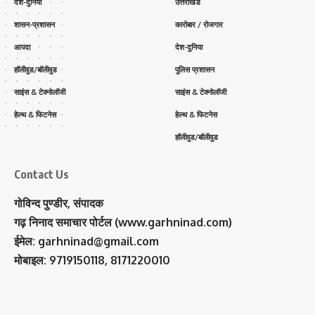
देश-दुनिया
उत्तराखंड
शासन-प्रशासन
कारोबार / रोजगार
आपदा
देश-दुनिया
हॉलीवुड/बॉलीवुड
पुलिस प्रशासन
साइंस & टेक्नोलॉजी
साइंस & टेक्नोलॉजी
हेल्थ & फिटनेस
हेल्थ & फिटनेस
हॉलीवुड/बॉलीवुड
Contact Us
गोविन्द पुण्डीर, संपादक
गढ़ निनाद समाचार पोर्टल (www.garhninad.com)
ईमेल: garhninad@gmail.com
मोबाइल: 9719150118, 8171220010