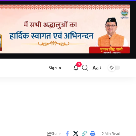
9
Aa
Sign In
Share
2 Min Read