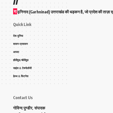
ग
ढ़निनाद (Garhninad) उत्तराखंड की धड़कन है, जो प्रदेश की ताज़ा ख़बर
Quick Link
देश-दुनिया
शासन-प्रशासन
आपदा
हॉलीवुड/बॉलीवुड
साइंस & टेक्नोलॉजी
हेल्थ & फिटनेस
Contact Us
गोविन्द पुण्डीर, संपादक