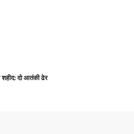
न शहीद: दो आतंकी ढेर