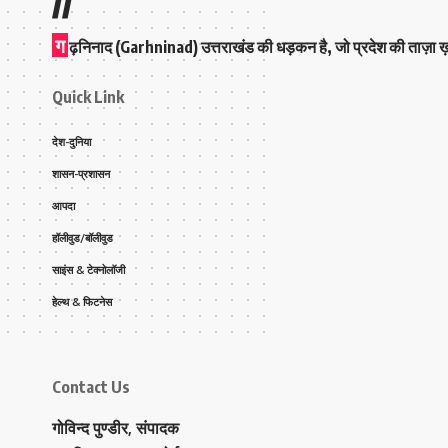
ग
ढ़निनाद (Garhninad) उत्तराखंड की धड़कन है, जो प्रदेश की ताज़ा ख़बर
Quick Link
देश-दुनिया
शासन-प्रशासन
आपदा
हॉलीवुड/बॉलीवुड
साइंस & टेक्नोलॉजी
हेल्थ & फिटनेस
Contact Us
गोविन्द पुण्डीर, संपादक