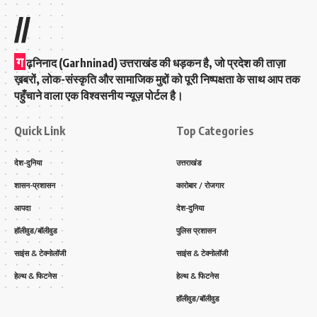
//
ग
ढ़निनाद (Garhninad) उत्तराखंड की धड़कन है, जो प्रदेश की ताज़ा
ख़बरों, लोक-संस्कृति और सामाजिक मुद्दों को पूरी निष्पक्षता के साथ आप तक
पहुँचाने वाला एक विश्वसनीय न्यूज़ पोर्टल है।
Quick Link
Top Categories
देश-दुनिया
उत्तराखंड
शासन-प्रशासन
कारोबार / रोजगार
आपदा
देश-दुनिया
हॉलीवुड/बॉलीवुड
पुलिस प्रशासन
साइंस & टेक्नोलॉजी
साइंस & टेक्नोलॉजी
हेल्थ & फिटनेस
हेल्थ & फिटनेस
हॉलीवुड/बॉलीवुड