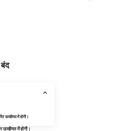
बंद
दिर ऊखीमठ में होगी।
िर ऊखीमठ में होगी।