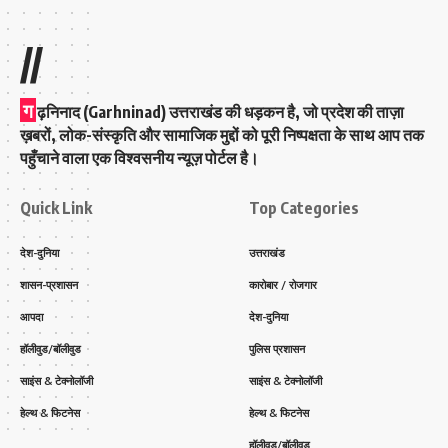
//
ग
ढ़निनाद (Garhninad) उत्तराखंड की धड़कन है, जो प्रदेश की ताज़ा
ख़बरों, लोक-संस्कृति और सामाजिक मुद्दों को पूरी निष्पक्षता के साथ आप तक
पहुँचाने वाला एक विश्वसनीय न्यूज़ पोर्टल है।
Quick Link
Top Categories
देश-दुनिया
उत्तराखंड
शासन-प्रशासन
कारोबार / रोजगार
आपदा
देश-दुनिया
हॉलीवुड/बॉलीवुड
पुलिस प्रशासन
साइंस & टेक्नोलॉजी
साइंस & टेक्नोलॉजी
हेल्थ & फिटनेस
हेल्थ & फिटनेस
हॉलीवुड/बॉलीवुड