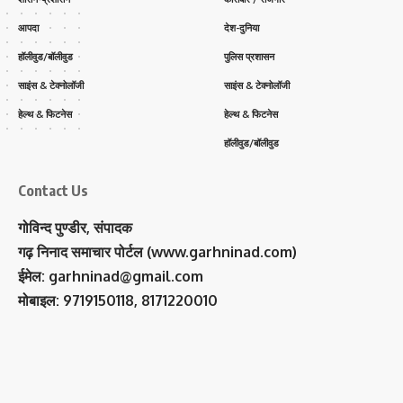
आपदा
देश-दुनिया
हॉलीवुड/बॉलीवुड
पुलिस प्रशासन
साइंस & टेक्नोलॉजी
साइंस & टेक्नोलॉजी
हेल्थ & फिटनेस
हेल्थ & फिटनेस
हॉलीवुड/बॉलीवुड
Contact Us
गोविन्द पुण्डीर, संपादक
गढ़ निनाद समाचार पोर्टल (www.garhninad.com)
ईमेल: garhninad@gmail.com
मोबाइल: 9719150118, 8171220010