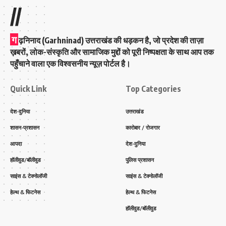
//
ग
ढ़निनाद (Garhninad) उत्तराखंड की धड़कन है, जो प्रदेश की ताज़ा
ख़बरों, लोक-संस्कृति और सामाजिक मुद्दों को पूरी निष्पक्षता के साथ आप तक
पहुँचाने वाला एक विश्वसनीय न्यूज़ पोर्टल है।
Quick Link
Top Categories
देश-दुनिया
उत्तराखंड
शासन-प्रशासन
कारोबार / रोजगार
आपदा
देश-दुनिया
हॉलीवुड/बॉलीवुड
पुलिस प्रशासन
साइंस & टेक्नोलॉजी
साइंस & टेक्नोलॉजी
हेल्थ & फिटनेस
हेल्थ & फिटनेस
हॉलीवुड/बॉलीवुड