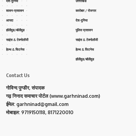
देश-दुनिया
उत्तराखंड
शासन-प्रशासन
कारोबार / रोजगार
आपदा
देश-दुनिया
हॉलीवुड/बॉलीवुड
पुलिस प्रशासन
साइंस & टेक्नोलॉजी
साइंस & टेक्नोलॉजी
हेल्थ & फिटनेस
हेल्थ & फिटनेस
हॉलीवुड/बॉलीवुड
Contact Us
गोविन्द पुण्डीर, संपादक
गढ़ निनाद समाचार पोर्टल (www.garhninad.com)
ईमेल: garhninad@gmail.com
मोबाइल: 9719150118, 8171220010