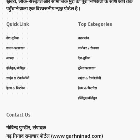
ख़बरों, लोक-संस्कृति और सामाजिक मुद्दों को पूरी निष्पक्षता के साथ आप तक
पहुँचाने वाला एक विश्वसनीय न्यूज़ पोर्टल है।
Quick Link
Top Categories
देश-दुनिया
उत्तराखंड
शासन-प्रशासन
कारोबार / रोजगार
आपदा
देश-दुनिया
हॉलीवुड/बॉलीवुड
पुलिस प्रशासन
साइंस & टेक्नोलॉजी
साइंस & टेक्नोलॉजी
हेल्थ & फिटनेस
हेल्थ & फिटनेस
हॉलीवुड/बॉलीवुड
Contact Us
गोविन्द पुण्डीर, संपादक
गढ़ निनाद समाचार पोर्टल (www.garhninad.com)