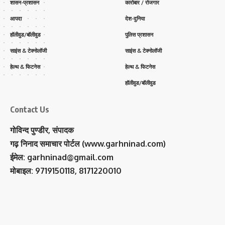
शासन-प्रशासन
कारोबार / रोजगार
आपदा
देश-दुनिया
हॉलीवुड/बॉलीवुड
पुलिस प्रशासन
साइंस & टेक्नोलॉजी
साइंस & टेक्नोलॉजी
हेल्थ & फिटनेस
हेल्थ & फिटनेस
हॉलीवुड/बॉलीवुड
Contact Us
गोविन्द पुण्डीर, संपादक
गढ़ निनाद समाचार पोर्टल (www.garhninad.com)
ईमेल: garhninad@gmail.com
मोबाइल: 9719150118, 8171220010