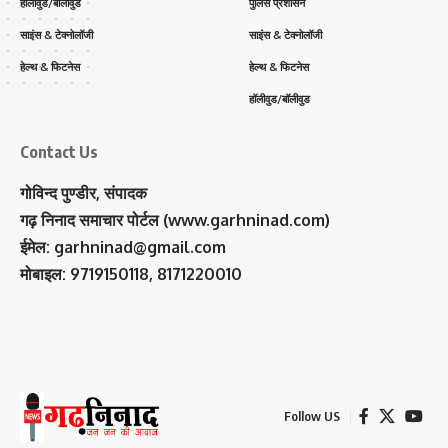
हॉलीवुड/बॉलीवुड
पुलिस प्रशासन
साइंस & टेक्नोलॉजी
साइंस & टेक्नोलॉजी
हेल्थ & फिटनेस
हेल्थ & फिटनेस
हॉलीवुड/बॉलीवुड
Contact Us
गोविन्द पुण्डीर, संपादक
गढ़ निनाद समाचार पोर्टल (www.garhninad.com)
ईमेल: garhninad@gmail.com
मोबाइल: 9719150118, 8171220010
Follow US