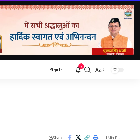
9
Aa
Sign In
Share
1 Min Read