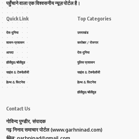
पहुँचाने वाला एक विश्वसनीय न्यूज़ पोर्टल है।
Quick Link
Top Categories
देश-दुनिया
उत्तराखंड
शासन-प्रशासन
कारोबार / रोजगार
आपदा
देश-दुनिया
हॉलीवुड/बॉलीवुड
पुलिस प्रशासन
साइंस & टेक्नोलॉजी
साइंस & टेक्नोलॉजी
हेल्थ & फिटनेस
हेल्थ & फिटनेस
हॉलीवुड/बॉलीवुड
Contact Us
गोविन्द पुण्डीर, संपादक
गढ़ निनाद समाचार पोर्टल (www.garhninad.com)
ईमेल: garhninad@gmail.com