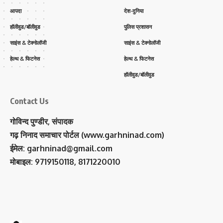
आपदा
देश-दुनिया
हॉलीवुड/बॉलीवुड
पुलिस प्रशासन
साइंस & टेक्नोलॉजी
साइंस & टेक्नोलॉजी
हेल्थ & फिटनेस
हेल्थ & फिटनेस
हॉलीवुड/बॉलीवुड
Contact Us
गोविन्द पुण्डीर, संपादक
गढ़ निनाद समाचार पोर्टल (www.garhninad.com)
ईमेल: garhninad@gmail.com
मोबाइल: 9719150118, 8171220010