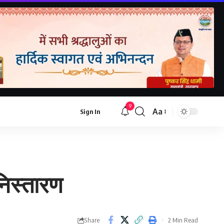
9
Aa
Sign In
निस्तारण
Share
2 Min Read