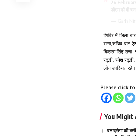
24 Februar
डीएम डॉ वी षणम
— Garh Ni
शिविर में जिला ब
राणा,सचिव बार ऐशो
विक्रम सिंह राणा,
रतूडी, रमेश रतूडी,
लोग उपस्थित रहे।
Please click t
You Might 
वन दरोगा की भर्त