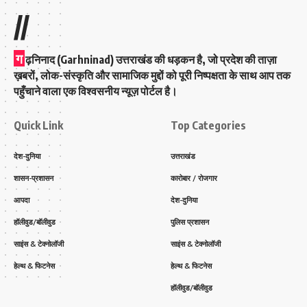
//
ग
ढ़निनाद (Garhninad) उत्तराखंड की धड़कन है, जो प्रदेश की ताज़ा
ख़बरों, लोक-संस्कृति और सामाजिक मुद्दों को पूरी निष्पक्षता के साथ आप तक
पहुँचाने वाला एक विश्वसनीय न्यूज़ पोर्टल है।
Quick Link
Top Categories
देश-दुनिया
उत्तराखंड
शासन-प्रशासन
कारोबार / रोजगार
आपदा
देश-दुनिया
हॉलीवुड/बॉलीवुड
पुलिस प्रशासन
साइंस & टेक्नोलॉजी
साइंस & टेक्नोलॉजी
हेल्थ & फिटनेस
हेल्थ & फिटनेस
हॉलीवुड/बॉलीवुड