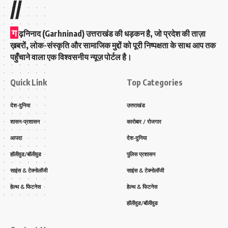
//
ग
ढ़निनाद (Garhninad) उत्तराखंड की धड़कन है, जो प्रदेश की ताज़ा
ख़बरों, लोक-संस्कृति और सामाजिक मुद्दों को पूरी निष्पक्षता के साथ आप तक
पहुँचाने वाला एक विश्वसनीय न्यूज़ पोर्टल है।
Quick Link
Top Categories
देश-दुनिया
उत्तराखंड
शासन-प्रशासन
कारोबार / रोजगार
आपदा
देश-दुनिया
हॉलीवुड/बॉलीवुड
पुलिस प्रशासन
साइंस & टेक्नोलॉजी
साइंस & टेक्नोलॉजी
हेल्थ & फिटनेस
हेल्थ & फिटनेस
हॉलीवुड/बॉलीवुड