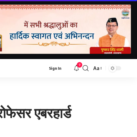
9
Aa
Sign In
Font
Resizer
्रोफेसर एबरहार्ड