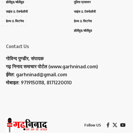
हॉलीवुड/बॉलीवुड
पुलिस प्रशासन
साइंस & टेक्नोलॉजी
साइंस & टेक्नोलॉजी
हेल्थ & फिटनेस
हेल्थ & फिटनेस
हॉलीवुड/बॉलीवुड
Contact Us
गोविन्द पुण्डीर, संपादक
गढ़ निनाद समाचार पोर्टल (www.garhninad.com)
ईमेल: garhninad@gmail.com
मोबाइल: 9719150118, 8171220010
Follow US