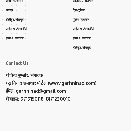
शासन-प्रशासन
कारोबार / रोजगार
आपदा
देश-दुनिया
हॉलीवुड/बॉलीवुड
पुलिस प्रशासन
साइंस & टेक्नोलॉजी
साइंस & टेक्नोलॉजी
हेल्थ & फिटनेस
हेल्थ & फिटनेस
हॉलीवुड/बॉलीवुड
Contact Us
गोविन्द पुण्डीर, संपादक
गढ़ निनाद समाचार पोर्टल (www.garhninad.com)
ईमेल: garhninad@gmail.com
मोबाइल: 9719150118, 8171220010