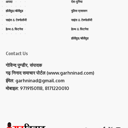
आपदा
देश-दुनिया
हॉलीवुड/बॉलीवुड
पुलिस प्रशासन
साइंस & टेक्नोलॉजी
साइंस & टेक्नोलॉजी
हेल्थ & फिटनेस
हेल्थ & फिटनेस
हॉलीवुड/बॉलीवुड
Contact Us
गोविन्द पुण्डीर, संपादक
गढ़ निनाद समाचार पोर्टल (www.garhninad.com)
ईमेल: garhninad@gmail.com
मोबाइल: 9719150118, 8171220010