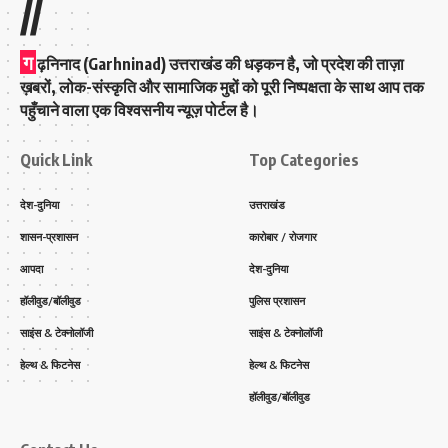
//
ग
ढ़निनाद (Garhninad) उत्तराखंड की धड़कन है, जो प्रदेश की ताज़ा
ख़बरों, लोक-संस्कृति और सामाजिक मुद्दों को पूरी निष्पक्षता के साथ आप तक
पहुँचाने वाला एक विश्वसनीय न्यूज़ पोर्टल है।
Quick Link
Top Categories
देश-दुनिया
उत्तराखंड
शासन-प्रशासन
कारोबार / रोजगार
आपदा
देश-दुनिया
हॉलीवुड/बॉलीवुड
पुलिस प्रशासन
साइंस & टेक्नोलॉजी
साइंस & टेक्नोलॉजी
हेल्थ & फिटनेस
हेल्थ & फिटनेस
हॉलीवुड/बॉलीवुड