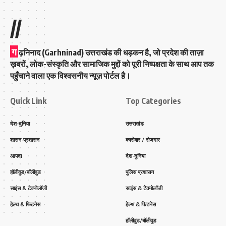
//
ग
ढ़निनाद (Garhninad) उत्तराखंड की धड़कन है, जो प्रदेश की ताज़ा
ख़बरों, लोक-संस्कृति और सामाजिक मुद्दों को पूरी निष्पक्षता के साथ आप तक
पहुँचाने वाला एक विश्वसनीय न्यूज़ पोर्टल है।
Quick Link
Top Categories
देश-दुनिया
उत्तराखंड
शासन-प्रशासन
कारोबार / रोजगार
आपदा
देश-दुनिया
हॉलीवुड/बॉलीवुड
पुलिस प्रशासन
साइंस & टेक्नोलॉजी
साइंस & टेक्नोलॉजी
हेल्थ & फिटनेस
हेल्थ & फिटनेस
हॉलीवुड/बॉलीवुड