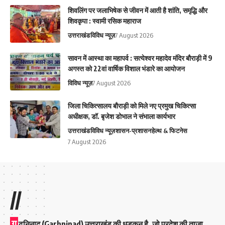
शिवलिंग पर जलाभिषेक से जीवन में आती है शांति, समृद्धि और
शिवकृपा : स्वामी रसिक महाराज
उत्तराखंड
विविध न्यूज़
7 August 2026
सावन में आस्था का महापर्व : सत्येश्वर महादेव मंदिर बौराड़ी में 9
अगस्त को 22वां वार्षिक विशाल भंडारे का आयोजन
विविध न्यूज़
7 August 2026
जिला चिकित्सालय बौराड़ी को मिले नए प्रमुख चिकित्सा
अधीक्षक, डॉ. बृजेश डोभाल ने संभाला कार्यभार
उत्तराखंड
विविध न्यूज़
शासन-प्रशासन
हेल्थ & फिटनेस
7 August 2026
//
ग
ढ़निनाद (Garhninad) उत्तराखंड की धड़कन है, जो प्रदेश की ताज़ा