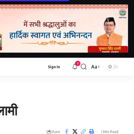
9
Aa
Sign In
लामी
Share
1 Min Read