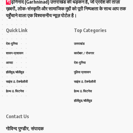
ग
ढ़निनाद (Garhninad) उत्तराखंड की धड़कन है, जो प्रदेश की ताज़ा
ख़बरों, लोक-संस्कृति और सामाजिक मुद्दों को पूरी निष्पक्षता के साथ आप तक
पहुँचाने वाला एक विश्वसनीय न्यूज़ पोर्टल है।
Quick Link
Top Categories
देश-दुनिया
उत्तराखंड
शासन-प्रशासन
कारोबार / रोजगार
आपदा
देश-दुनिया
हॉलीवुड/बॉलीवुड
पुलिस प्रशासन
साइंस & टेक्नोलॉजी
साइंस & टेक्नोलॉजी
हेल्थ & फिटनेस
हेल्थ & फिटनेस
हॉलीवुड/बॉलीवुड
Contact Us
गोविन्द पुण्डीर, संपादक