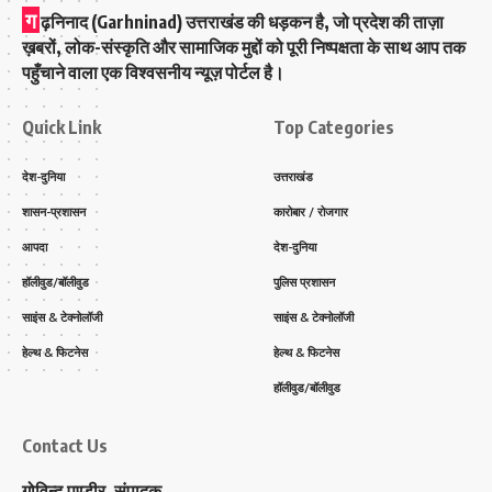
ग
ढ़निनाद (Garhninad) उत्तराखंड की धड़कन है, जो प्रदेश की ताज़ा
ख़बरों, लोक-संस्कृति और सामाजिक मुद्दों को पूरी निष्पक्षता के साथ आप तक
पहुँचाने वाला एक विश्वसनीय न्यूज़ पोर्टल है।
Quick Link
Top Categories
देश-दुनिया
उत्तराखंड
शासन-प्रशासन
कारोबार / रोजगार
आपदा
देश-दुनिया
हॉलीवुड/बॉलीवुड
पुलिस प्रशासन
साइंस & टेक्नोलॉजी
साइंस & टेक्नोलॉजी
हेल्थ & फिटनेस
हेल्थ & फिटनेस
हॉलीवुड/बॉलीवुड
Contact Us
गोविन्द पुण्डीर, संपादक