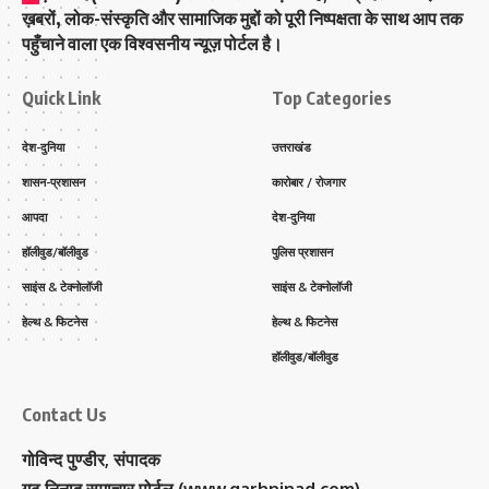
ख़बरों, लोक-संस्कृति और सामाजिक मुद्दों को पूरी निष्पक्षता के साथ आप तक
पहुँचाने वाला एक विश्वसनीय न्यूज़ पोर्टल है।
Quick Link
Top Categories
देश-दुनिया
उत्तराखंड
शासन-प्रशासन
कारोबार / रोजगार
आपदा
देश-दुनिया
हॉलीवुड/बॉलीवुड
पुलिस प्रशासन
साइंस & टेक्नोलॉजी
साइंस & टेक्नोलॉजी
हेल्थ & फिटनेस
हेल्थ & फिटनेस
हॉलीवुड/बॉलीवुड
Contact Us
गोविन्द पुण्डीर, संपादक
गढ़ निनाद समाचार पोर्टल (www.garhninad.com)