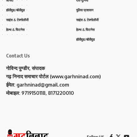
आपदा
देश-दुनिया
हॉलीवुड/बॉलीवुड
पुलिस प्रशासन
साइंस & टेक्नोलॉजी
साइंस & टेक्नोलॉजी
हेल्थ & फिटनेस
हेल्थ & फिटनेस
हॉलीवुड/बॉलीवुड
Contact Us
गोविन्द पुण्डीर, संपादक
गढ़ निनाद समाचार पोर्टल (www.garhninad.com)
ईमेल: garhninad@gmail.com
मोबाइल: 9719150118, 8171220010
Follow US