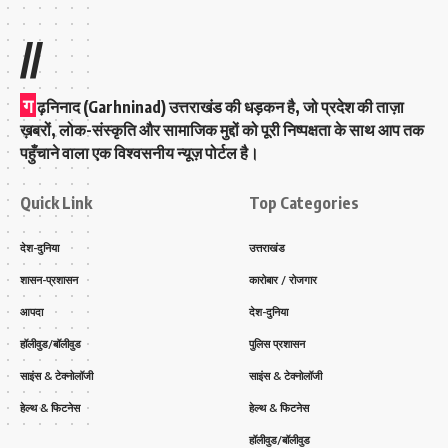
//
ग
ढ़निनाद (Garhninad) उत्तराखंड की धड़कन है, जो प्रदेश की ताज़ा
ख़बरों, लोक-संस्कृति और सामाजिक मुद्दों को पूरी निष्पक्षता के साथ आप तक
पहुँचाने वाला एक विश्वसनीय न्यूज़ पोर्टल है।
Quick Link
Top Categories
देश-दुनिया
उत्तराखंड
शासन-प्रशासन
कारोबार / रोजगार
आपदा
देश-दुनिया
हॉलीवुड/बॉलीवुड
पुलिस प्रशासन
साइंस & टेक्नोलॉजी
साइंस & टेक्नोलॉजी
हेल्थ & फिटनेस
हेल्थ & फिटनेस
हॉलीवुड/बॉलीवुड