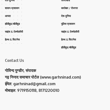
देश-दुनिया
उत्तराखंड
शासन-प्रशासन
कारोबार / रोजगार
आपदा
देश-दुनिया
हॉलीवुड/बॉलीवुड
पुलिस प्रशासन
साइंस & टेक्नोलॉजी
साइंस & टेक्नोलॉजी
हेल्थ & फिटनेस
हेल्थ & फिटनेस
हॉलीवुड/बॉलीवुड
Contact Us
गोविन्द पुण्डीर, संपादक
गढ़ निनाद समाचार पोर्टल (www.garhninad.com)
ईमेल: garhninad@gmail.com
मोबाइल: 9719150118, 8171220010