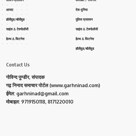
आपदा
देश-दुनिया
हॉलीवुड/बॉलीवुड
पुलिस प्रशासन
साइंस & टेक्नोलॉजी
साइंस & टेक्नोलॉजी
हेल्थ & फिटनेस
हेल्थ & फिटनेस
हॉलीवुड/बॉलीवुड
Contact Us
गोविन्द पुण्डीर, संपादक
गढ़ निनाद समाचार पोर्टल (www.garhninad.com)
ईमेल: garhninad@gmail.com
मोबाइल: 9719150118, 8171220010