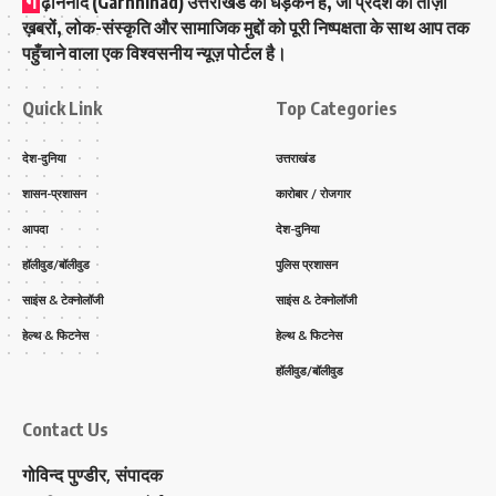
ग
ढ़निनाद (Garhninad) उत्तराखंड की धड़कन है, जो प्रदेश की ताज़ा
ख़बरों, लोक-संस्कृति और सामाजिक मुद्दों को पूरी निष्पक्षता के साथ आप तक
पहुँचाने वाला एक विश्वसनीय न्यूज़ पोर्टल है।
Quick Link
Top Categories
देश-दुनिया
उत्तराखंड
शासन-प्रशासन
कारोबार / रोजगार
आपदा
देश-दुनिया
हॉलीवुड/बॉलीवुड
पुलिस प्रशासन
साइंस & टेक्नोलॉजी
साइंस & टेक्नोलॉजी
हेल्थ & फिटनेस
हेल्थ & फिटनेस
हॉलीवुड/बॉलीवुड
Contact Us
गोविन्द पुण्डीर, संपादक