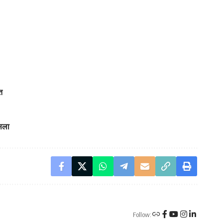
त
ैसला
Follow: