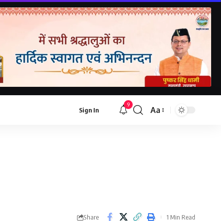
9
Aa
Sign In
Font
Resizer
Share
1 Min Read