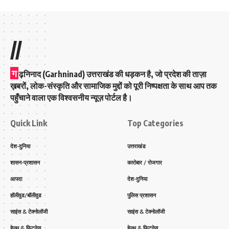
//
ग
ढ़निनाद (Garhninad) उत्तराखंड की धड़कन है, जो प्रदेश की ताज़ा
ख़बरों, लोक-संस्कृति और सामाजिक मुद्दों को पूरी निष्पक्षता के साथ आप तक
पहुँचाने वाला एक विश्वसनीय न्यूज़ पोर्टल है।
Quick Link
Top Categories
देश-दुनिया
उत्तराखंड
शासन-प्रशासन
कारोबार / रोजगार
आपदा
देश-दुनिया
हॉलीवुड/बॉलीवुड
पुलिस प्रशासन
साइंस & टेक्नोलॉजी
साइंस & टेक्नोलॉजी
हेल्थ & फिटनेस
हेल्थ & फिटनेस